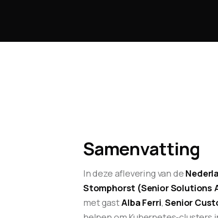
Samenvatting
In deze aflevering van de
Nederl
Stomphorst (Senior Solutions A
met gast
Alba Ferri
,
Senior Cust
helpen om Kubernetes-clusters in 