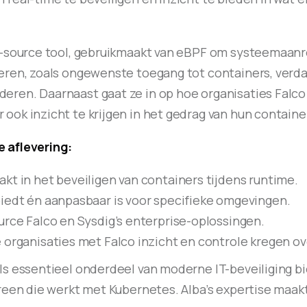
n-source tool, gebruikmaakt van eBPF om systeemaan
teren, zoals ongewenste toegang tot containers, verd
eren. Daarnaast gaat ze in op hoe organisaties Falco
ook inzicht te krijgen in het gedrag van hun container
 aflevering:
kt in het beveiligen van containers tijdens runtime.
iedt én aanpasbaar is voor specifieke omgevingen.
urce Falco en Sysdig’s enterprise-oplossingen.
 organisaties met Falco inzicht en controle kregen 
ls essentieel onderdeel van moderne IT-beveiliging bi
ereen die werkt met Kubernetes. Alba’s expertise maak