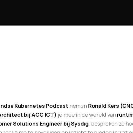
andse Kubernetes Podcast
nemen
Ronald Kers (CN
rchitect bij ACC ICT)
je mee in de wereld van
runti
omer Solutions Engineer bij Sysdig
, bespreken ze ho
real-time te beveiligen en inzicht te bieden in wat er