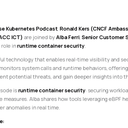
se Kubernetes Podcast
,
Ronald Kers (CNCF Ambas
 ACC ICT)
are joined by
Alba Ferri
,
Senior Customer S
 role in
runtime container security
.
ul technology that enables real-time visibility and se
onitors system calls and runtime behaviors, offering 
vent potential threats, and gain deeper insights into 
isode is
runtime container security
: securing worklo
me measures. Alba shares how tools leveraging eBPF h
er anomalies in real time.
e: