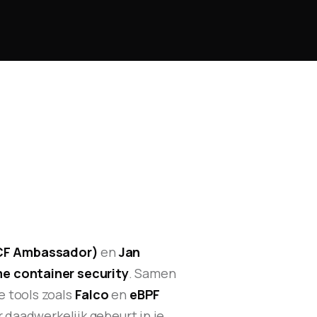
CF Ambassador)
en
Jan
me container security
. Samen
e tools zoals
Falco
en
eBPF
 daadwerkelijk gebeurt in je