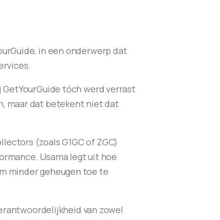
ourGuide, in een onderwerp dat
ervices.
ij GetYourGuide tóch werd verrast
n, maar dat betekent niet dat
llectors (zoals G1GC of ZGC)
formance. Usama legt uit hoe
 om minder geheugen toe te
 verantwoordelijkheid van zowel