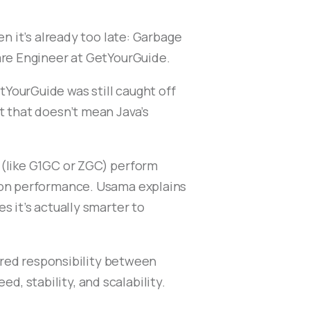
n it’s already too late: Garbage
are Engineer at GetYourGuide.
YourGuide was still caught off
t that doesn’t mean Java’s
 (like G1GC or ZGC) perform
t on performance. Usama explains
s it’s actually smarter to
hared responsibility between
 stability, and scalability.