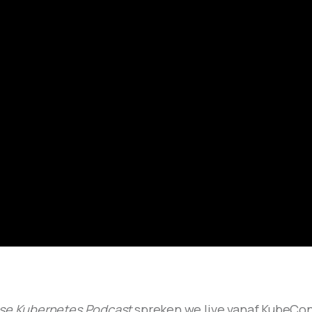
se Kubernetes Podcast
spreken we live vanaf KubeCon