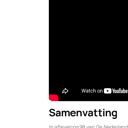
Samenvatting
In aflevering 98 van
De Nederland