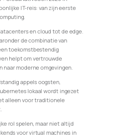
nlijke IT-reis: van zijn eerste
computing.
atacenters en cloud tot de edge.
aaronder de combinatie van
r een toekomstbestendig
ijven helpt om vertrouwde
men naar moderne omgevingen.
fstandig appels oogsten,
ubernetes lokaal wordt ingezet
t alleen voor traditionele
.
 rol spelen, maar niet altijd
ckends voor virtual machines in