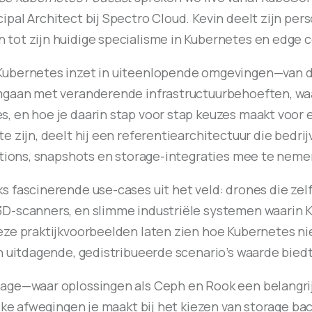
al Architect bij Spectro Cloud. Kevin deelt zijn persoo
 tot zijn huidige specialisme in Kubernetes en edge 
Kubernetes inzet in uiteenlopende omgevingen—van d
omgaan met veranderende infrastructuurbehoeften, w
s, en hoe je daarin stap voor stap keuzes maakt voo
e zijn, deelt hij een referentiearchitectuur die bedr
grations, snapshots en storage-integraties mee te ne
s fascinerende use-cases uit het veld: drones die zel
3D-scanners, en slimme industriële systemen waarin K
eze praktijkvoorbeelden laten zien hoe Kubernetes nie
in uitdagende, gedistribueerde scenario’s waarde biedt
age—waar oplossingen als Ceph en Rook een belangrijke
elke afwegingen je maakt bij het kiezen van storage ba